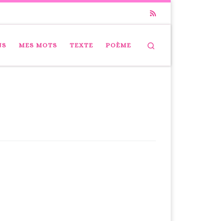
Search
NS
MES MOTS
TEXTE
POÈME