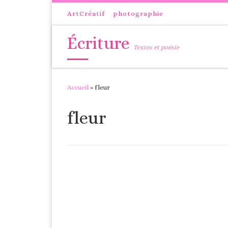
Passer au contenu
ArtCréatif
photographie
Écriture
Textes et poésie
Accueil
»
fleur
fleur