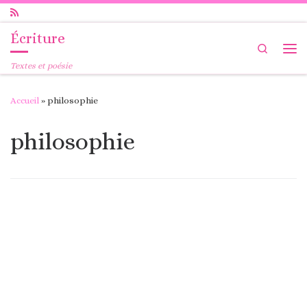
Passer au contenu
Écriture
Search
Me
Textes et poésie
Accueil
»
philosophie
philosophie