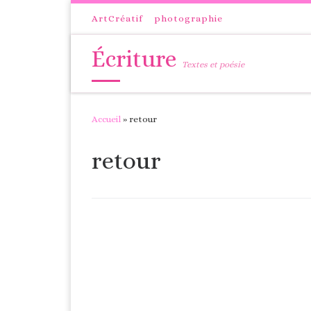
Passer au contenu
ArtCréatif
photographie
Écriture
Textes et poésie
Accueil
»
retour
retour