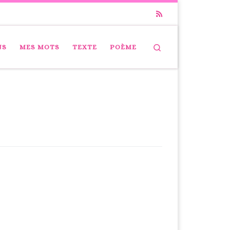
Search
NS
MES MOTS
TEXTE
POÈME