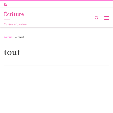
Passer au contenu
Écriture
Search
Me
Textes et poésie
Accueil
»
tout
tout